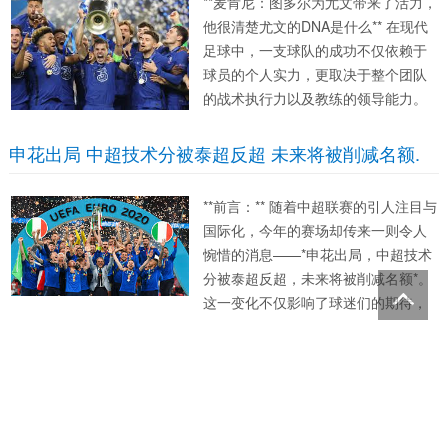
**麦肯尼：图多尔为尤文带来了活力，
他很清楚尤文的DNA是什么** 在现代
足球中，一支球队的成功不仅依赖于
球员的个人实力，更取决于整个团队
的战术执行力以及教练的领导能力。
尤文图斯作为意大利足球的标志性球
队，近年来经历了不少挑战，而新帅
申花出局 中超技术分被泰超反超 未来将被削减名额.
伊戈尔·图多尔的到来似乎为球队注入
了新的活力。尤文中场球员韦...
**前言：** 随着中超联赛的引人注目与
国际化，今年的赛场却传来一则令人
惋惜的消息——*申花出局，中超技术
分被泰超反超，未来将被削减名额*。
这一变化不仅影响了球迷们的期待，
也迫使我们认真思考亚洲足球格局的
变化以及中超联赛面临的挑战。c7c7.
日媒预测日本vs巴林首发：三笘薰、南野拓实领衔，
app 近年来，**中超联赛**一直致力于
伊藤洋辉在列.
提升自己的...
**前言** 随着国际比赛日的临近，日本