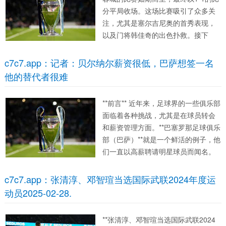
分平局收场。这场比赛吸引了众多关
注，尤其是塞尔吉尼奥的首秀表现，
以及门将韩佳奇的出色扑救。接下
来，我们将深入分析这场比赛的关键
亮点及对未来的启示。 **塞尔吉尼奥
c7c7.app：记者：贝尔纳尔薪资很低，巴萨想签一名
首秀平庸** 塞尔吉尼奥的加盟被视为
他的替代者很难
北京国安在中场的重要补...
**前言** 近年来，足球界的一些俱乐部
面临着各种挑战，尤其是在球员转会
和薪资管理方面。**巴塞罗那足球俱乐
部（巴萨）**就是一个鲜活的例子，他
们一直以高薪聘请明星球员而闻名。
然而，目前的报道指出，巴萨正面临
一项艰巨的任务，那就是在有限的预
c7c7.app：张清淳、邓智瑄当选国际武联2024年度运
算下寻找一名合适的替代者来填补贝
动员2025-02-28.
尔纳尔的位置。...
**张清淳、邓智瑄当选国际武联2024