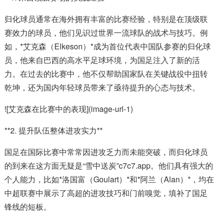
归化球员通常在海外拥有丰富的比赛经验，特别是在顶级联
赛效力的球员，他们见识过世界一流球队的战术与技巧。例
如，*艾克森（Elkeson）*成为首位代表中国队参赛的归化球
员，他来自巴西的高水平足球环境，为国足注入了新的活
力。在过去的比赛中，他不仅帮助国家队在关键战役中扭转
乾坤，还为国内年轻球员带来了亟待提升的心态与技术。
![艾克森在比赛中的表现](image-url-1)
**2. 提升队伍整体进攻实力**
国足在国际比赛中常常因进攻乏力而未能突破，而归化球员
的到来在这方面无疑是“雪中送炭”c7c7.app。他们具有强大的
个人能力，比如*洛国富（Goulart）*和*阿兰（Alan）*，均在
中超联赛中展示了高超的进攻技巧和门前嗅觉，填补了国足
锋线的短板。