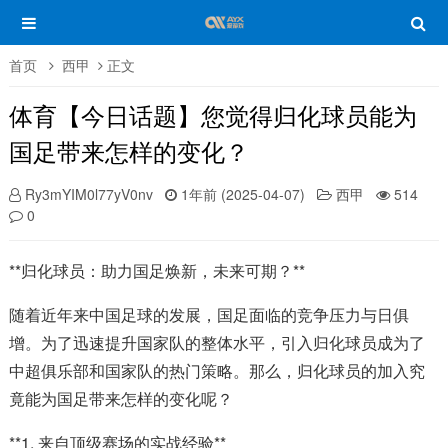
首页
西甲
正文
体育【今日话题】您觉得归化球员能为
国足带来怎样的变化？
Ry3mYIM0l77yV0nv
1年前 (2025-04-07)
西甲
514
0
**归化球员：助力国足焕新，未来可期？**
随着近年来中国足球的发展，国足面临的竞争压力与日俱
增。为了迅速提升国家队的整体水平，引入归化球员成为了
中超俱乐部和国家队的热门策略。那么，归化球员的加入究
竟能为国足带来怎样的变化呢？
**1. 来自顶级赛场的实战经验**